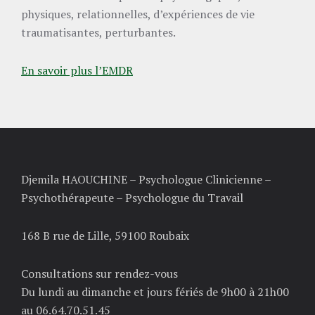
physiques, relationnelles, d’expériences de vie
traumatisantes, perturbantes.
En savoir plus l’EMDR
Footer
Djemila HAOUCHINE – Psychologue Clinicienne –
Psychothérapeute – Psychologue du Travail
168 B rue de Lille, 59100 Roubaix
Consultations sur rendez-vous
Du lundi au dimanche et jours fériés de 9h00 à 21h00
au 06.64.70.51.45